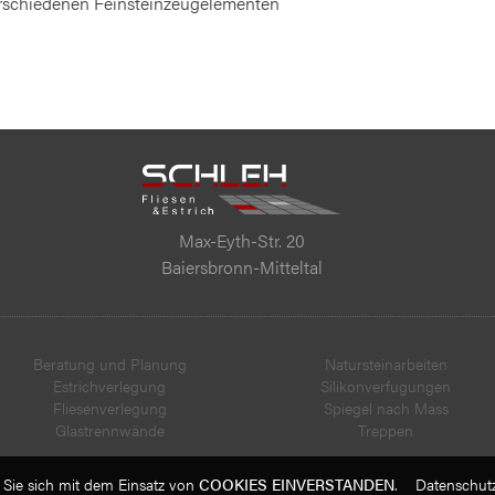
rschiedenen Feinsteinzeugelementen
Max-Eyth-Str. 20
Baiersbronn-Mitteltal
Beratung und Planung
Natursteinarbeiten
Estrichverlegung
Silikonverfugungen
Fliesenverlegung
Spiegel nach Mass
Glastrennwände
Treppen
 Sie sich mit dem Einsatz von
COOKIES EINVERSTANDEN
.
Datenschutz