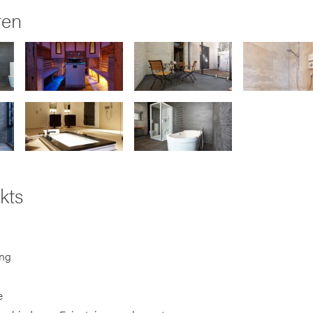
ren
kts
ng
e