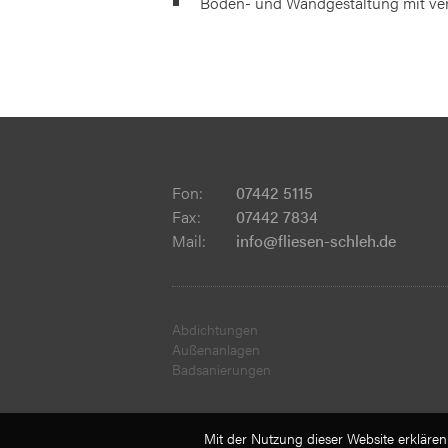
Boden- und Wandgestaltung mit ve
Fon:
07442 5115
Fax:
07442 7834
Mail:
info@fliesen-schleh.de
Abdichtungen
Außenanlagen
Badsanierungen
Mit der Nutzung dieser Website erklären